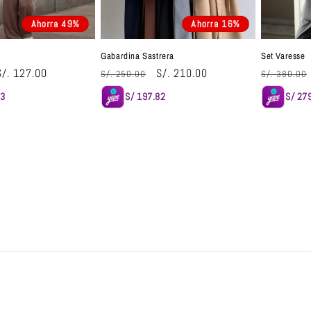
Ahorra 49%
Ahorra 16%
Gabardina Sastrera
Set Varesse
Precio
S/. 127.00
Precio
Precio
S/. 210.00
Precio
S/. 250.00
S/. 380.00
de
habitual
de
habitual
63
S/ 197.82
S/ 27
oferta
oferta